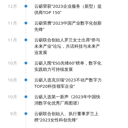
12月
云砺荣获“2023企业服务（新型）提
供商TOP 150”
11月
云砺荣膺“2023中国产业数字化创新
先锋”
11月
云砺联合创始人罗兰女士出席“侨与
未来产业”论坛，共话科技与未来产
业发展
10月
云砺入围“ESG先锋60”榜单，数字化
实践助力可持续发展
10月
云砺入选克尔瑞“2023不动产数字力
TOP20科技领军企业”
10月
云砺入选第一新声《2023年中国快
消数字化优秀厂商图谱》
9月
云砺联合创始人、执行董事罗兰上
榜“2023女性科创先锋”