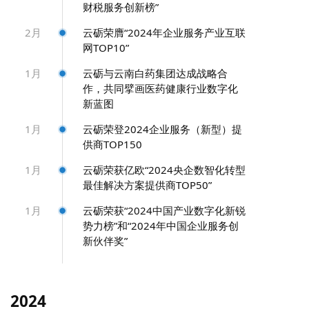
财税服务创新榜
”
2月
云砺荣膺
“
2024
年企业服务产业互联
网
TOP10
”
1月
云砺与云南白药集团达成战略合
作，共同擘画医药健康行业数字化
新蓝图
1月
云砺荣登
2024
企业服务（新型）提
供商
TOP150
1月
云砺荣获亿欧
“
2024
央企数智化转型
最佳解决方案提供商
TOP50
”
1月
云砺荣获
“
2024
中国产业数字化新锐
势力榜
”和“2024
年中国企业服务创
新伙伴奖
”
2024