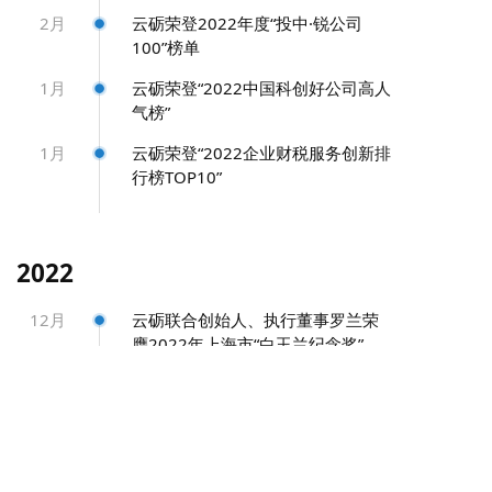
2月
云砺荣登2022年度“投中·锐公司
100”榜单
1月
云砺荣登“2022中国科创好公司高人
气榜”
1月
云砺荣登“2022企业财税服务创新排
行榜TOP10”
2022
12月
云砺联合创始人、执行董事罗兰荣
膺2022年上海市“白玉兰纪念奖”
12月
云砺荣获“2022中国独角兽企业”
12月
云砺蝉联“2022中国ToB行业创新力
企业TOP30”
11月
云砺联合创始人、执行董事罗兰荣