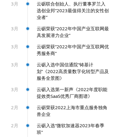
3月
云砺联合创始人、执行董事罗兰入
选创业邦“2023最值得关注的女性创
业者”
3月
云砺荣获“2022年中国产业互联网最
具发展潜力企业”
3月
云砺荣获“2022年中国产业互联网优
秀服务商”
3月
云砺入选中国信通院“铸基计
划”《2022高质量数字化转型产品及
服务全景图》
3月
云砺入选第一新声《2022年度职能
提效类SaaS优秀厂商图谱》
2月
云砺荣获2022上海市重点服务独角
兽企业
2月
云砺入选“微软加速器2023年春季
班”