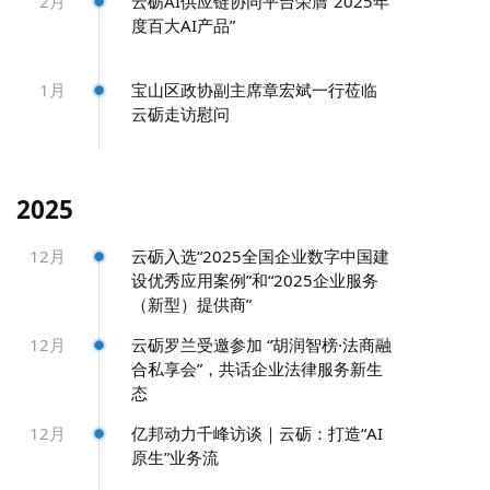
2月
云砺AI供应链协同平台荣膺“2025年
度百大AI产品”
1月
宝山区政协副主席章宏斌一行莅临
云砺走访慰问
2025
12月
云砺入选
“
2025
全国企业数字中国建
设优秀应用案例”和“
2025
企业服务
（新型）提供商”
12月
云砺罗兰受邀参加
“胡润智榜·法商融
合私享会”，共话企业法律服务新生
态
12月
亿邦动力千峰访谈｜云砺：打造
“AI
原生
”
业务流