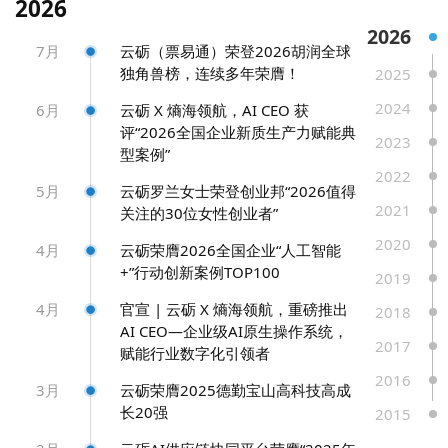
2026
2026
7月
云砺（票易通）荣登2026胡润全球
独角兽榜，连续多年荣膺！
2025
2024
6月
云砺 X 熵海领航，AI CEO 获
评“2026全国企业新质生产力赋能典
2023
型案例”
2022
5月
云砺罗兰女士荣登创业邦“2026值得
2021
关注的30位女性创业者”
2020
4月
云砺荣膺2026全国企业“人工智能
+”行动创新案例TOP100
2019
4月
官宣 | 云砺 X 熵海领航，重磅推出
2018
AI CEO—企业级AI原生操作系统，
2017
赋能行业数字化引领者
2016
3月
云砺荣膺2025德勤宝山高科技高成
长20强
2015